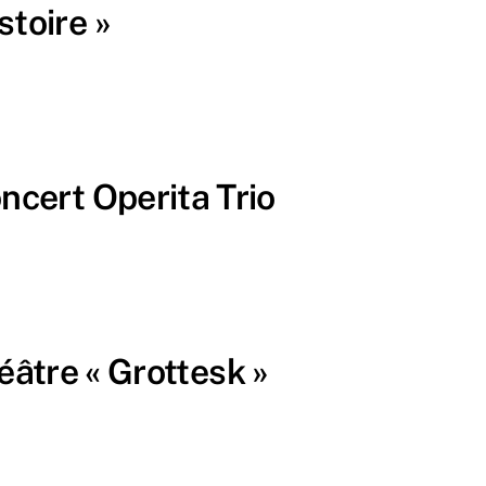
stoire »
ert Operita Trio
re « Grottesk »