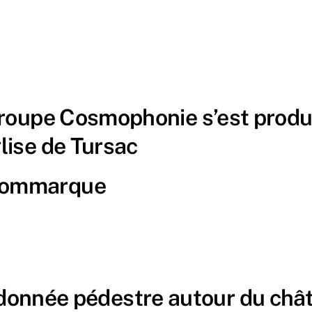
upe Cosmophonie s’est produit 
glise de Tursac
 Commarque
ée pédestre autour du chât