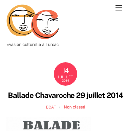
Skip
Men
to
content
Evasion culturelle à Tursac
14
JUILLET
2014
Ballade Chavaroche 29 juillet 2014
Non classé
ECAT